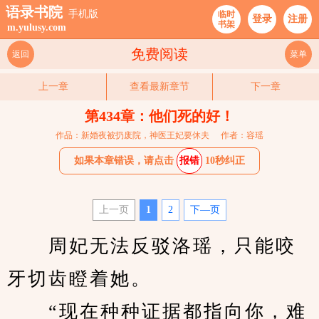
语录书院
手机版
临时
登录
注册
书架
m.yulusy.com
免费阅读
返回
菜单
上一章
查看最新章节
下一章
第434章：他们死的好！
作品：新婚夜被扔废院，神医王妃要休夫
作者：容瑶
如果本章错误，请点击
报错
10秒纠正
上一页
1
2
下—页
　　周妃无法反驳洛瑶，只能咬
牙切齿瞪着她。
　　“现在种种证据都指向你，难