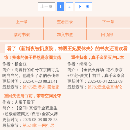
上一页
1
2
下—页
上一章
查看目录
下一章
临时书架
加入书签
回顶部↑
看了《新婚夜被扔废院，神医王妃要休夫》的书友还喜欢看
惊！捡来的傻子居然是京圈大佬
重生归来，真千金团灭户口本
作者：杨金豆
作者：绵绵心
简介：周暮行的名号在京圈可是
简介：【全员火葬场+绝不原谅
响当当的。他是出了名的杀伐果
+甜宠+爽文】前世，真千金秦音
断，腹黑无情，在一众兄弟里
更新时间：2026-07-28 08:21:41
认亲回家后拼命讨好付出，渴求
更新时间：2026-08-04 22:52:09
面，优秀到让人望...
最新章节：
第476章 番外 回娘家
亲情，临死前全...
最新章节：
第782章北极基地论
（下）
坛，崔游安有个人密码
重回失去清白前，带着空间抢夺
作者：肉蛋子殿下
江山
简介：【空间+真假千金双重生
+超极虐渣爽文+双洁+全家火葬
场】&lt;br/&gt;【白切黑、貌美绝
更新时间：2026-08-08 00:28:23
伦贵女+禁欲、...
最新章节：
第524章 一网打尽