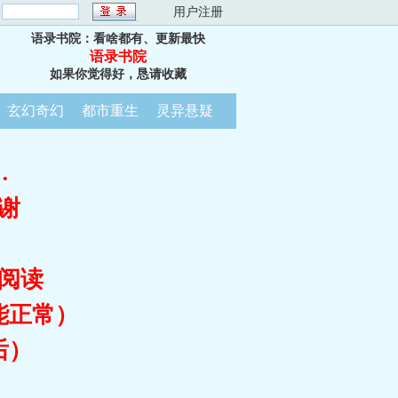
：
用户注册
语录书院：看啥都有、更新最快
语录书院
如果你觉得好，恳请收藏
玄幻奇幻
都市重生
灵异悬疑
…
谢
阅读
能正常）
后）