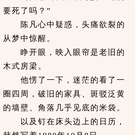
要死了吗？”
　　陈凡心中疑惑，头痛欲裂的
从梦中惊醒。
　　睁开眼，映入眼帘是老旧的
木式房梁。
　　他愣了一下，迷茫的看了一
圈四周，破旧的家具、斑驳泛黄
的墙壁、角落几乎见底的米袋。
　　以及钉在床头边上的日历，