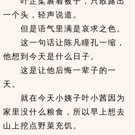
　　叶芷柔裹着被子，只敢露出
一个头，轻声说道。
　　但是语气里满是哀求之色。
　　这一句话让陈凡瞳孔一缩，
他想到今天是什么日子。
　　这是让他后悔一辈子的一
天。
　　就在今天小姨子叶小茜因为
家里没什么粮食，所以早上想去
山上挖点野菜充饥。