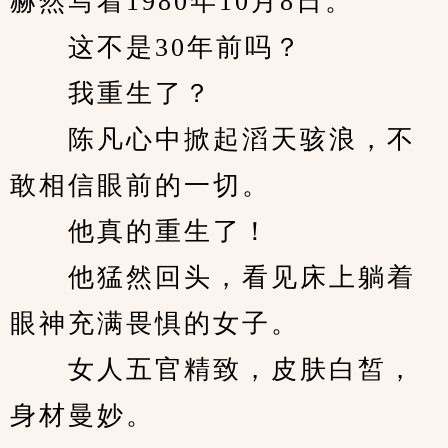
赫然写着1980年10月8日。
　　这不是30年前吗？
　　我重生了？
　　陈凡心中掀起滔天骇浪，不
敢相信眼前的一切。
　　他真的重生了！
　　他猛然回头，看见床上躺着
眼神充满畏惧的女子。
　　女人五官精致，皮肤白皙，
身材曼妙。