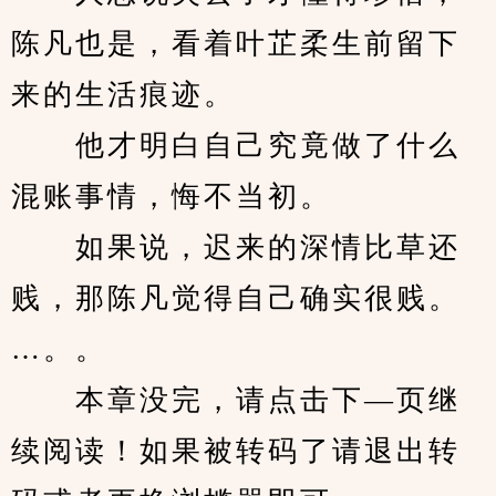
陈凡也是，看着叶芷柔生前留下
来的生活痕迹。
　　他才明白自己究竟做了什么
混账事情，悔不当初。
　　如果说，迟来的深情比草还
贱，那陈凡觉得自己确实很贱。
…。。
　　本章没完，请点击下—页继
续阅读！如果被转码了请退出转