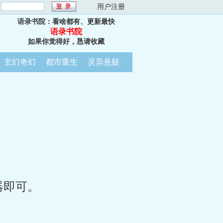
：
用户注册
语录书院：看啥都有、更新最快
语录书院
如果你觉得好，恳请收藏
玄幻奇幻
都市重生
灵异悬疑
器即可。