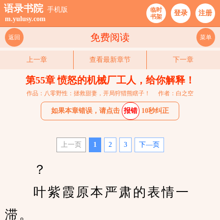
语录书院
手机版
临时
登录
注册
书架
m.yulusy.com
免费阅读
返回
菜单
上一章
查看最新章节
下一章
第55章 愤怒的机械厂工人，给你解释！
作品：八零野性：拯救甜妻，开局狩猎熊瞎子！
作者：白之空
如果本章错误，请点击
报错
10秒纠正
上一页
1
2
3
下—页
　　？
　　叶紫霞原本严肃的表情一
滞。