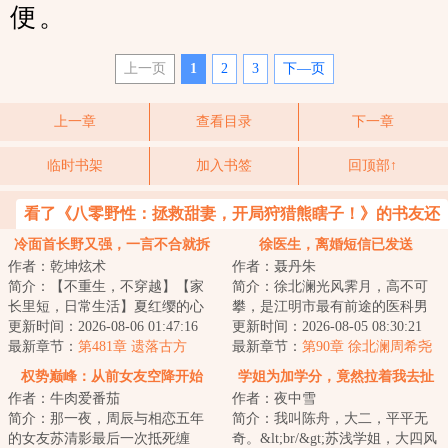
便。
上一页
1
2
3
下—页
上一章
查看目录
下一章
临时书架
加入书签
回顶部↑
看了《八零野性：拯救甜妻，开局狩猎熊瞎子！》的书友还
喜欢看
冷面首长野又强，一言不合就拆
徐医生，离婚短信已发送
作者：乾坤炫术
作者：聂丹朱
床
简介：【不重生，不穿越】【家
简介：徐北澜光风霁月，高不可
长里短，日常生活】夏红缨的心
攀，是江明市最有前途的医科男
思很单纯：好好过日子。但人心
更新时间：2026-08-06 01:47:16
神。&lt;br/&gt;他失恋那天，最敬
更新时间：2026-08-05 08:30:21
难测。老公是军...
最新章节：
第481章 遗落古方
重的导师给...
最新章节：
第90章 徐北澜周希尧
SS级修罗场
权势巅峰：从前女友空降开始
学姐为加学分，竟然拉着我去扯
作者：牛肉爱番茄
作者：夜中雪
证
简介：那一夜，周辰与相恋五年
简介：我叫陈舟，大二，平平无
的女友苏清影最后一次抵死缠
奇。&lt;br/&gt;苏浅学姐，大四风