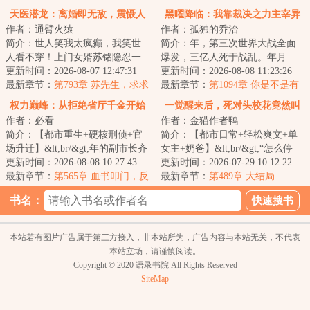
走一边！
天医潜龙：离婚即无敌，震慑人
黑曜降临：我靠裁决之力主宰异
作者：通臂火猿
作者：孤独的乔治
世间
变
简介：世人笑我太疯癫，我笑世
简介：年，第三次世界大战全面
人看不穿！上门女婿苏铭隐忍一
爆发，三亿人死于战乱。年月
年，被人誉为苏废物，却突然大
更新时间：2026-08-07 12:47:31
日，联邦帝国的钻井在挖到地下
更新时间：2026-08-08 11:23:26
闹寿宴，还提出...
最新章节：
第793章 苏先生，求求
米时挖到了不明物...
最新章节：
第1094章 你是不是有
你给我做主啊
什么事儿瞒着我？
权力巅峰：从拒绝省厅千金开始
一觉醒来后，死对头校花竟然叫
作者：必看
作者：金猫作者鸭
我老公
简介：【都市重生+硬核刑侦+官
简介：【都市日常+轻松爽文+单
场升迁】&lt;br/&gt;年的副市长齐
女主+奶爸】&lt;br/&gt;“怎么停
学斌，因背锅自杀，重生回年实
更新时间：2026-08-08 10:27:43
了？”&lt;br/&gt;“你不要脸，为了
更新时间：2026-07-29 10:12:22
习警员时期...
最新章节：
第565章 血书叩门，反
得到我...
最新章节：
第489章 大结局
击的号角
书名：
本站若有图片广告属于第三方接入，非本站所为，广告内容与本站无关，不代表
本站立场，请谨慎阅读。
Copyright © 2020 语录书院 All Rights Reserved
SiteMap