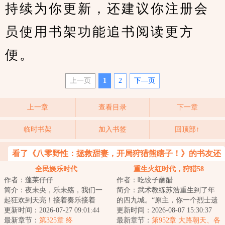
持续为你更新，还建议你注册会
员使用书架功能追书阅读更方
便。
上一页
1
2
下—页
上一章
查看目录
下一章
临时书架
加入书签
回顶部↑
看了《八零野性：拯救甜妻，开局狩猎熊瞎子！》的书友还
喜欢看
全民娱乐时代
重生火红时代，狩猎58
作者：蓬莱仔仔
作者：吃饺子蘸醋
简介：夜未央，乐未殇，我们一
简介：武术教练苏浩重生到了年
起狂欢到天亮！接着奏乐接着
的四九城。“原主，你一个烈士遗
舞，青春美好莫错付！全民娱乐
更新时间：2026-07-27 09:01:44
孤、根正苗红、火红年代，大有
更新时间：2026-08-07 15:30:37
时代，书里书外都...
最新章节：
第325章 终
可为！你说你...
最新章节：
第952章 大路朝天、各