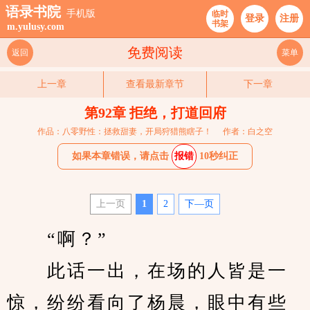
语录书院
手机版
临时
登录
注册
书架
m.yulusy.com
免费阅读
返回
菜单
上一章
查看最新章节
下一章
第92章 拒绝，打道回府
作品：八零野性：拯救甜妻，开局狩猎熊瞎子！
作者：白之空
如果本章错误，请点击
报错
10秒纠正
上一页
1
2
下—页
　　“啊？”
　　此话一出，在场的人皆是一
惊，纷纷看向了杨晨，眼中有些