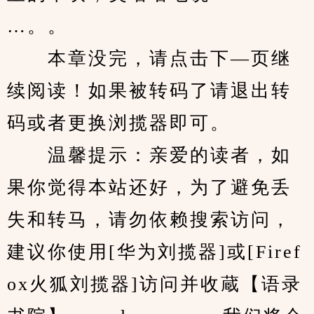
…。。
　　本章没完，请点击下—页继
续阅读！如果被转码了请退出转
码或者更换浏揽器即可。
　　温馨提示：亲爱的读者，如
果你觉得本站还好，为了避免丢
失和转马，请勿依赖搜索访问，
建议你使用[华为刘揽器]或[Firef
ox火狐刘揽器]访问并收蔵【语录