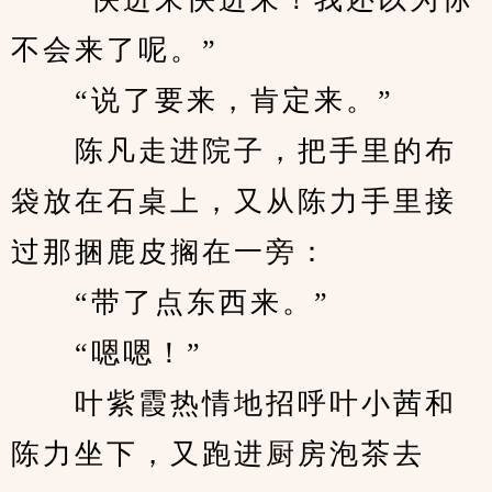
不会来了呢。”
　　“说了要来，肯定来。”
　　陈凡走进院子，把手里的布
袋放在石桌上，又从陈力手里接
过那捆鹿皮搁在一旁：
　　“带了点东西来。”
　　“嗯嗯！”
　　叶紫霞热情地招呼叶小茜和
陈力坐下，又跑进厨房泡茶去