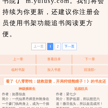
书院】 m.yulusy.com。我们将会
持续为你更新，还建议你注册会
员使用书架功能追书阅读更方
便。
上一页
1
2
下—页
上一章
查看目录
下一章
临时书架
加入书签
回顶部↑
看了《八零野性：拯救甜妻，开局狩猎熊瞎子！》的书友还
喜欢看
神级插班生
近战狂兵
作者：如墨似血
作者：梁七少
简介：一代仙界丹师意外附身在
简介：菩萨低眉，所以慈悲六
一个豪门纨绔身上，成为一个插
道！撒旦低头，所以血流成河！