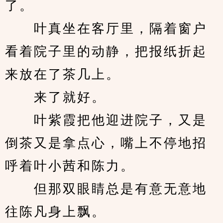
了。
　　叶真坐在客厅里，隔着窗户
看着院子里的动静，把报纸折起
来放在了茶几上。
　　来了就好。
　　叶紫霞把他迎进院子，又是
倒茶又是拿点心，嘴上不停地招
呼着叶小茜和陈力。
　　但那双眼睛总是有意无意地
往陈凡身上飘。