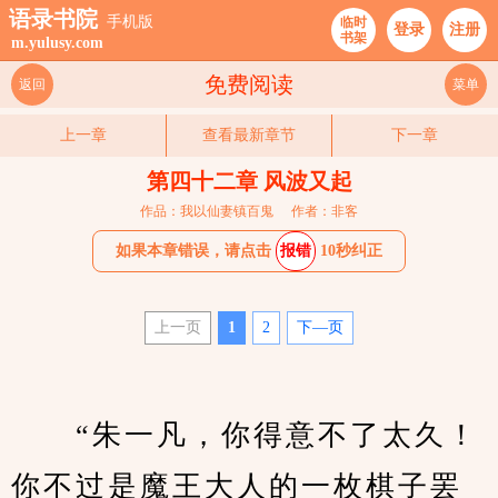
语录书院
手机版
临时
登录
注册
书架
m.yulusy.com
免费阅读
返回
菜单
上一章
查看最新章节
下一章
第四十二章 风波又起
作品：我以仙妻镇百鬼
作者：非客
如果本章错误，请点击
报错
10秒纠正
上一页
1
2
下—页
　　“朱一凡，你得意不了太久！
你不过是魔王大人的一枚棋子罢