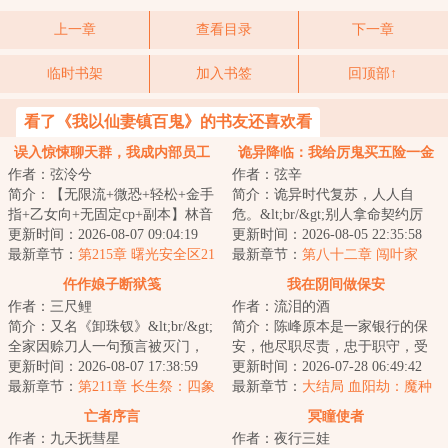
上一章
查看目录
下一章
临时书架
加入书签
回顶部↑
看了《我以仙妻镇百鬼》的书友还喜欢看
误入惊悚聊天群，我成内部员工
诡异降临：我给厉鬼买五险一金
作者：弦泠兮
作者：弦辛
简介：【无限流+微恐+轻松+金手
简介：诡异时代复苏，人人自
指+乙女向+无固定cp+副本】林音
危。&lt;br/&gt;别人拿命契约厉
希在女生宿舍里，被怪物杀死了
更新时间：2026-08-07 09:04:19
鬼，用命换力量。&lt;br/&gt;而林
更新时间：2026-08-05 22:35:58
九十九次。第...
最新章节：
第215章 曙光安全区21
夜觉醒【万灵...
最新章节：
第八十二章 闯叶家
仵作娘子断狱笺
我在阴间做保安
作者：三尺鲤
作者：流泪的酒
简介：又名《卸珠钗》&lt;br/&gt;
简介：陈峰原本是一家银行的保
全家因赊刀人一句预言被灭门，
安，他尽职尽责，忠于职守，受
林柚清是唯一活口。胆小的她为
更新时间：2026-08-07 17:38:59
到行长和行员的一致好评，原本
更新时间：2026-07-28 06:49:42
复仇，承父...
最新章节：
第211章 长生祭：四象
风平浪静的生活...
最新章节：
大结局 血阳劫：魔种
索命（105）
焚世
亡者序言
冥瞳使者
作者：九天抚彗星
作者：夜行三娃