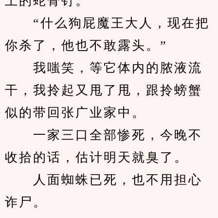
上的蛇骨钉。
　　“什么狗屁魔王大人，现在把
你杀了，他也不敢露头。”
　　我嗤笑，等它体内的脓液流
干，我拎起又甩了甩，跟拎螃蟹
似的带回张广业家中。
　　一家三口全部惨死，今晚不
收拾的话，估计明天就臭了。
　　人面蜘蛛已死，也不用担心
诈尸。