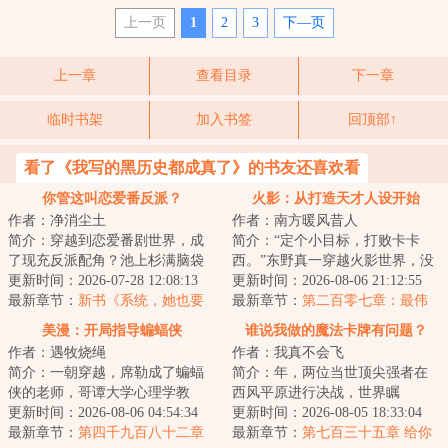
上一页
1
2
3
下—页
上一章
查看目录
下一章
临时书架
加入书签
回顶部↑
看了《我写的黑历史都成真了》的书友还喜欢看
你管这叫恋爱番反派？
火影：从打造天才人设开始
作者：净消尘土
作者：南方暖风昔人
简介：穿越到恋爱番剧世界，成
简介：“定个小目标，打败卡卡
了现充反派配角？池上杉满脑袋
西。”东野真一穿越火影世界，没
问号，疑惑地看着自己的人设：
更新时间：2026-07-28 12:08:13
有显赫的家世，没有逆天的血
更新时间：2026-08-06 21:12:55
家境殷实，父母...
最新章节：
新书《系统，她也要
统，却拥有着最...
最新章节：
第二百零七章：最伟
当我的狗吗？》
大的风影，风之国的慈母。
美漫：开局指导蝙蝠侠
谁说我做的魔法卡牌有问题？
作者：遇牧烧绳
作者：我真不会飞
简介：一朝穿越，席勒成了蝙蝠
简介：年，两位当世顶尖强者在
侠的老师，哥谭大学心理学教
西风平原进行决战，世界瞩
授。刚来第一天，布鲁斯·韦恩就
更新时间：2026-08-06 04:54:34
目。“我使用【光之金字塔】，将
更新时间：2026-08-05 18:33:04
进了心理诊室。...
最新章节：
第四千九百八十二章
大骨变成光！降临...
最新章节：
第七百三十五章 给你