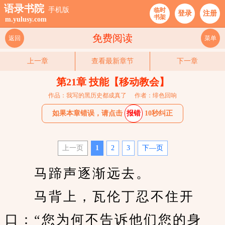
语录书院
手机版
临时
登录
注册
书架
m.yulusy.com
免费阅读
返回
菜单
上一章
查看最新章节
下一章
第21章 技能【移动教会】
作品：我写的黑历史都成真了
作者：绯色回响
如果本章错误，请点击
报错
10秒纠正
上一页
1
2
3
下—页
　　马蹄声逐渐远去。
　　马背上，瓦伦丁忍不住开
口：“您为何不告诉他们您的身