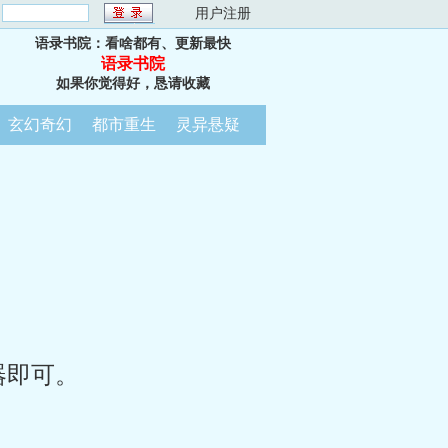
：
用户注册
语录书院：看啥都有、更新最快
语录书院
如果你觉得好，恳请收藏
玄幻奇幻
都市重生
灵异悬疑
器即可。