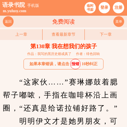
语录书院
手机版
临时
登录
注册
书架
m.yulusy.com
免费阅读
返回
菜单
上一章
查看最新章节
下一章
第130章 我在想我们的孩子
作品：我写的黑历史都成真了
作者：绯色回响
如果本章错误，请点击
报错
10秒纠正
　　“这家伙……”赛琳娜鼓着腮
帮子嘟哝，手指在咖啡杯沿上画
圈，“还真是给诺拉铺好路了。”
　　明明伊文才是她男朋友，可