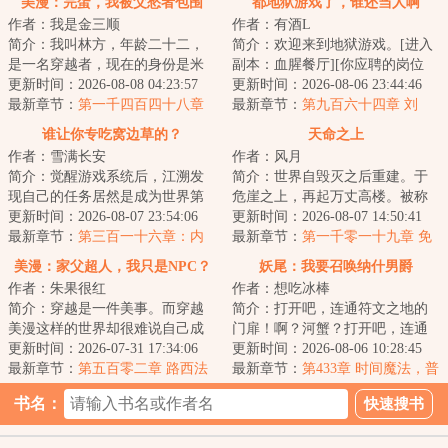
美漫：完蛋，我被父愁者包围
都地狱游戏了，谁还当人啊
作者：我是金三顺
作者：有酒L
了！
简介：我叫林方，年龄二十二，
简介：欢迎来到地狱游戏。[进入
是一名穿越者，现在的身份是米
副本：血腥餐厅][你应聘的岗位
国堪萨斯州一个农民。今天我在
更新时间：2026-08-08 04:23:57
是：外卖员][你的客户有：浑身散
更新时间：2026-08-06 23:44:46
农场里，发现一...
最新章节：
第一千四百四十八章
发着尸臭的...
最新章节：
第九百六十四章 刘
老爸不在，我就是老大！
正！你不是人！
谁让你专吃窝边草的？
天命之上
作者：雪满长安
作者：风月
简介：觉醒游戏系统后，江溯发
简介：世界自毁灭之后重建。于
现自己的任务居然是成为世界第
危崖之上，再起万丈高楼。被称
一的公司主理人。难度有点大，
更新时间：2026-08-07 23:54:06
为天选者的人们活跃在现实的幕
更新时间：2026-08-07 14:50:41
不过没关系，好...
最新章节：
第三百一十六章：内
后，行走在历史...
最新章节：
第一千零一十九章 免
卷，疯狂的内卷！
单
美漫：家父超人，我只是NPC？
妖尾：我要召唤纳什男爵
作者：朱果很红
作者：想吃冰棒
简介：穿越是一件美事。而穿越
简介：打开吧，连通符文之地的
美漫这样的世界却很难说自己成
门扉！啊？河蟹？打开吧，连通
年了还没逝，或许成为了超人克
更新时间：2026-07-31 17:34:06
符文之地的门扉！啊？三狼？后
更新时间：2026-08-06 10:28:45
拉克的养子也算...
最新章节：
第五百零二章 路西法
面不会是……果...
最新章节：
第433章 时间魔法，普
的存在
雷希托战败
书名：