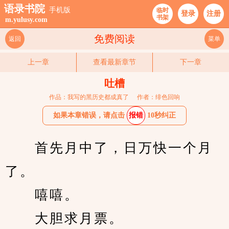
语录书院
手机版
临时
登录
注册
书架
m.yulusy.com
免费阅读
返回
菜单
上一章
查看最新章节
下一章
吐槽
作品：我写的黑历史都成真了
作者：绯色回响
如果本章错误，请点击
报错
10秒纠正
　　首先月中了，日万快一个月
了。
　　嘻嘻。
　　大胆求月票。