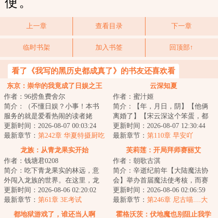
便。
上一章
查看目录
下一章
临时书架
加入书签
回顶部↑
看了《我写的黑历史都成真了》的书友还喜欢看
东京：崇华的我竟成了日娱之王
云深知夏
作者：96捞鱼费舍尔
作者：蜜汁姬
简介：（不懂日娱？小事！本书
简介：【年，月日，阴】【他俩
服务的就是爱看热闹的读者姥
离婚了】【宋云深这个笨蛋，都
爷！）穿越东京，却是平成末
更新时间：2026-08-07 00:03:24
不知道把那些相册和照片藏好，
更新时间：2026-08-07 12:30:44
年，泡沫时代的红利...
最新章节：
第242章 华夏特摄厨吃
竟然还被发现了...
最新章节：
第110章 早安吖
得有点好，东映的橄榄枝（三
龙族：从青龙果实开始
芙莉莲：开局拜师赛丽艾
更！）
作者：钱塘君0208
作者：朝歌古淇
简介：吃下青龙果实的林远，意
简介：辛逝纪前年【大陆魔法协
外闯入龙族的世界。在这里，龙
会】举办首届魔法使考核，而赛
是代表着权与力的巅峰，是带来
更新时间：2026-08-06 02:20:02
丽艾亲自担任总考官一职。“不合
更新时间：2026-08-06 02:06:59
绝望与毁灭的宿...
最新章节：
第61章 3E考试
格，下一个。...
最新章节：
第246章 尼古喵....大
公？
都地狱游戏了，谁还当人啊
霍格沃茨：伏地魔也别阻止我学