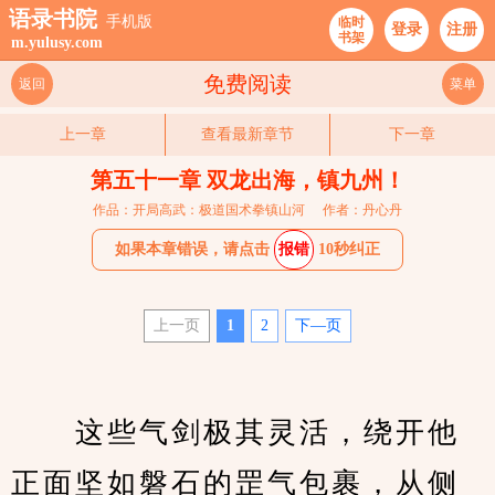
语录书院
手机版
临时
登录
注册
书架
m.yulusy.com
免费阅读
返回
菜单
上一章
查看最新章节
下一章
第五十一章 双龙出海，镇九州！
作品：开局高武：极道国术拳镇山河
作者：丹心丹
如果本章错误，请点击
报错
10秒纠正
上一页
1
2
下—页
　　这些气剑极其灵活，绕开他
正面坚如磐石的罡气包裹，从侧