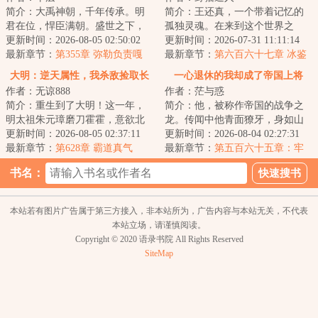
简介：大禹神朝，千年传承。明
简介：王还真，一个带着记忆的
君在位，悍臣满朝。盛世之下，
孤独灵魂。在来到这个世界之
暗流涌动。神魔窥伺，妖孽横
更新时间：2026-08-05 02:50:02
后，亲眼目睹了金人屠村。他和
更新时间：2026-07-31 11:11:14
行。连山信觉醒天...
最新章节：
第355章 弥勒负责嘎
来送饭的少女侥幸...
最新章节：
第六百六十七章 冰鉴
嘎，阿信负责乱杀
初开
大明：逆天属性，我杀敌捡取长
一心退休的我却成了帝国上将
作者：无谅888
作者：茫与惑
生
简介：重生到了大明！这一年，
简介：他，被称作帝国的战争之
明太祖朱元璋磨刀霍霍，意欲北
龙。传闻中他青面獠牙，身如山
伐，彻定北元，将汉家中原完全
更新时间：2026-08-05 02:37:11
岳，长着三头六臂，每天都要吃
更新时间：2026-08-04 02:27:31
掌控，为自己儿...
最新章节：
第628章 霸道真气
掉上百万人才能...
最新章节：
第五百六十五章：牢
姐欲把关，一物降一物
书名：
本站若有图片广告属于第三方接入，非本站所为，广告内容与本站无关，不代表
本站立场，请谨慎阅读。
Copyright © 2020 语录书院 All Rights Reserved
SiteMap