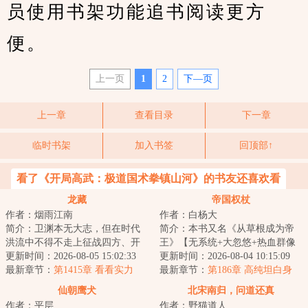
员使用书架功能追书阅读更方
便。
上一页
1
2
下—页
上一章
查看目录
下一章
临时书架
加入书签
回顶部↑
看了《开局高武：极道国术拳镇山河》的书友还喜欢看
龙藏
帝国权杖
作者：烟雨江南
作者：白杨大
简介：卫渊本无大志，但在时代
简介：本书又名《从草根成为帝
洪流中不得不走上征战四方、开
王》【无系统+大忽悠+热血群像
疆辟土之路，直至关山踏尽，未
更新时间：2026-08-05 15:02:33
+战队建设】高纯：“我们要努力
更新时间：2026-08-04 10:15:09
曾白头。不正经...
最新章节：
第1415章 看看实力
修炼，争取进...
最新章节：
第186章 高纯坦白身
份，画大饼
仙朝鹰犬
北宋南归，问道还真
作者：平层
作者：野猫道人