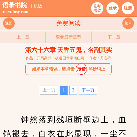
语录书院
手机版
临时
登录
注册
书架
m.yulusy.com
免费阅读
返回
菜单
上一章
查看最新章节
下一章
第六十六章 天香五鬼，名副其实
作品：开局高武：极道国术拳镇山河
作者：丹心丹
如果本章错误，请点击
报错
10秒纠正
上一页
1
2
下—页
　　钟然落到残垣断壁边上，血
铠褪去，白衣在此显现，一尘不