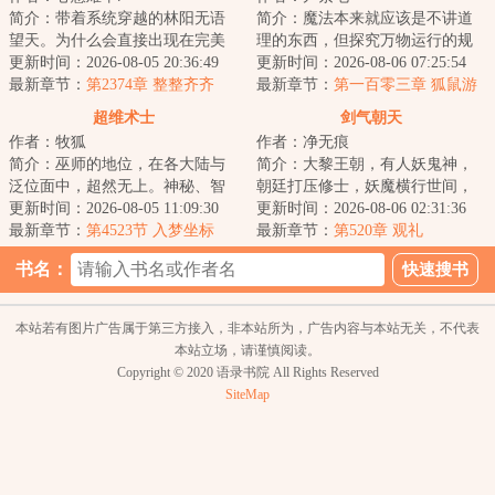
简介：带着系统穿越的林阳无语
简介：魔法本来就应该是不讲道
望天。为什么会直接出现在完美
理的东西，但探究万物运行的规
世界这种噩梦级世界？还好可以
更新时间：2026-08-05 20:36:49
律却是人类的天性。这是一个量
更新时间：2026-08-06 07:25:54
继续穿越，不慌...
最新章节：
第2374章 整整齐齐
产型魔法战工具...
最新章节：
第一百零三章 狐鼠游
戏（十三）
超维术士
剑气朝天
作者：牧狐
作者：净无痕
简介：巫师的地位，在各大陆与
简介：大黎王朝，有人妖鬼神，
泛位面中，超然无上。神秘、智
朝廷打压修士，妖魔横行世间，
慧、残忍、血腥，俨然是巫师的
更新时间：2026-08-05 11:09:30
百姓生灵涂炭，李凡奉师命出山
更新时间：2026-08-06 02:31:36
代名词。但真实...
最新章节：
第4523节 入梦坐标
斩妖，却卷入一...
最新章节：
第520章 观礼
书名：
本站若有图片广告属于第三方接入，非本站所为，广告内容与本站无关，不代表
本站立场，请谨慎阅读。
Copyright © 2020 语录书院 All Rights Reserved
SiteMap