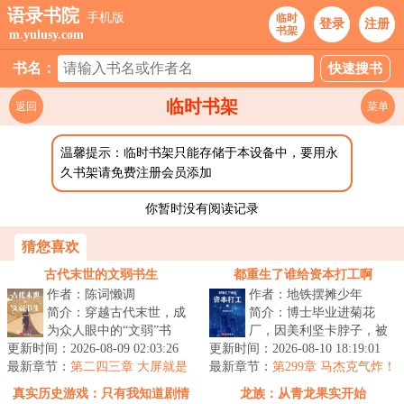
语录书院
手机版
临时
登录
注册
书架
m.yulusy.com
书名：
临时书架
返回
菜单
温馨提示：临时书架只能存储于本设备中，要用永
久书架请免费注册会员添加
你暂时没有阅读记录
猜您喜欢
古代末世的文弱书生
都重生了谁给资本打工啊
作者：陈词懒调
作者：地铁摆摊少年
简介：穿越古代末世，成
简介：博士毕业进菊花
为众人眼中的“文弱”书
厂，因美利坚卡脖子，被
更新时间：2026-08-09 02:03:26
生。古代乱世里的逃生、
更新时间：2026-08-10 18:19:01
迫拿N+后，赶风口创业。
最新章节：
打怪、基建文。...
第二四三章 大屏就是
最新章节：
做短剧，被资本割；做游
第299章 马杰克气炸！
好
小象首发二维码支付！
戏，被资本的...
真实历史游戏：只有我知道剧情
龙族：从青龙果实开始