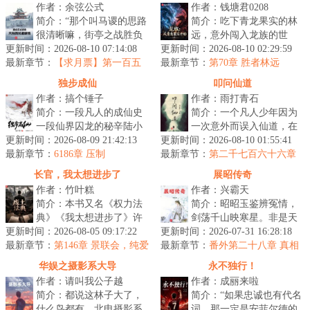
作者：余弦公式
作者：钱塘君0208
简介：“那个叫马谡的思路
简介：吃下青龙果实的林
很清晰嘛，街亭之战胜负
远，意外闯入龙族的世
更新时间：2026-08-10 07:14:08
手就在山上！连山都不敢
更新时间：2026-08-10 02:29:59
界。在这里，龙是代表着
最新章节：
占的，都是庸才，根本不
【求月票】第一百五
最新章节：
权与力的巅峰，是带来绝
第70章 胜者林远
十六章 地榜开启！
足为虑！...
望与毁灭的宿...
独步成仙
叩问仙道
作者：搞个锤子
作者：雨打青石
简介：一段凡人的成仙史
简介：一个凡人少年因为
一段仙界囚龙的秘辛陆小
一次意外而误入仙道，在
更新时间：2026-08-09 21:42:13
天最初的追求不过是踏上
更新时间：2026-08-10 01:55:41
求仙路上挣扎前行。仙路
最新章节：
永生的仙道，但披荆斩棘
6186章 压制
最新章节：
难于登天，面对重重险
第二千七百六十六章
得偿所愿之...
逸笙府
阻，他的求道...
长官，我太想进步了
展昭传奇
作者：竹叶糕
作者：兴霸天
简介：本书又名《权力法
简介：昭昭玉鉴辨冤情，
典》《我太想进步了》许
剑荡千山映寒星。非是天
更新时间：2026-08-05 09:17:22
景川穿越到大灾变后秩序
更新时间：2026-07-31 16:28:18
公偏俊秀，人间必要此光
最新章节：
重建之初的蓝星，这里工
第146章 景联会，纯爱
最新章节：
明。一本陆小凤传奇式的
番外第二十八章 真相
战士倒下了（求月票）
业体系崩塌...
与结局（中）
侠探故事。...
华娱之摄影系大导
永不独行！
作者：请叫我公子越
作者：成丽来啦
简介：都说这林子大了，
简介：“如果忠诚也有代名
什么鸟都有。北电摄影系
词，那一定是安菲尔德的