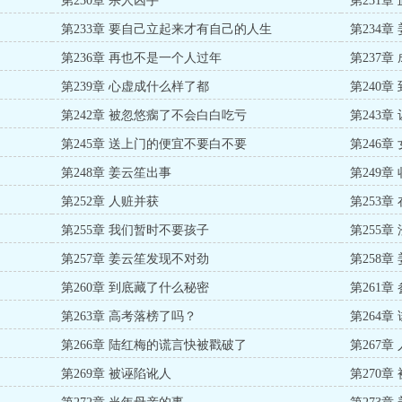
第230章 杀人凶手
第231
第233章 要自己立起来才有自己的人生
第234
第236章 再也不是一个人过年
第237章
第239章 心虚成什么样了都
第240
第242章 被忽悠瘸了不会白白吃亏
第243
第245章 送上门的便宜不要白不要
第246
第248章 姜云笙出事
第249
第252章 人赃并获
第253章
第255章 我们暂时不要孩子
第255
第257章 姜云笙发现不对劲
第258
第260章 到底藏了什么秘密
第261章
第263章 高考落榜了吗？
第264章
第266章 陆红梅的谎言快被戳破了
第267
第269章 被诬陷讹人
第270