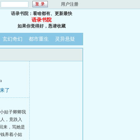
：
用户注册
语录书院：看啥都有、更新最快
语录书院
如果你觉得好，恳请收藏
玄幻奇幻
都市重生
灵异悬疑
中
上来了
夫和小姑子卿卿我
找人，竟跌入
子扔回来，骂她是
寄钱养着小姑