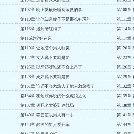
第104章 这是霍家人的报应
第105
第107章 晚上就该做睡觉该做的事
第108
第110章 让他知道嫂子不是那么好玩的
第111章
第113章 遇到陆红梅了
第114
第116被捉奸在床
第117
第119章 让她陪个男人睡觉
第120
第122章 女人说不要就是要
第123
第125章 以牙还呀谁还不会上吊了
第126
第128章 媳妇说不要就是要
第129
第131章 谁还不会忽悠人了把人忽悠瘸了
第132
都134章 霍远宸你说的什么虎狼之词
第135章
第137章 俩死老太婆到达战场
第138
第140章 姜云笙哄男人有一手
第141
第143章 醉酒的男人爱开车
第144