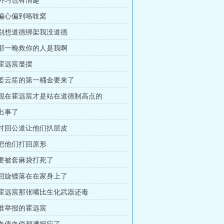
 补习也有情趣
章 偏心偏到咯吱窝
章 别想道德绑架我没道德
章 那一晚救你的人是我啊
 霍远宸显摆
章 姜云笙的第一桶金要来了
章 现在霍远宸才是站在道德制高点的
 出事了
章 讨回公道让他们扒层皮
章 把他们打回原形
章 要被套麻袋打死了
章 回旋镖落在在家身上了
章 霍远宸那张嘴比生化武器还毒
章 谁举报的霍远宸