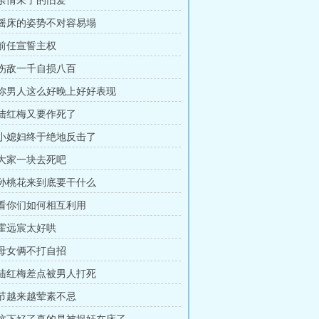
章 余情未了的旧爱
章 摇床的姿势不对容易塌
 前任宣誓主权
章 伤敌一千自损八百
章 你男人这么好晚上好好表现
章 陆红梅又要作死了
章 小媳妇终于绝地反击了
章 大家一块去死吧
章 孙桃花来到底要干什么
章 看你们如何相互利用
 霍远宸太好哄
章 母女俩不打自招
章 陆红梅差点被男人打死
章 节越来越荤素不忌