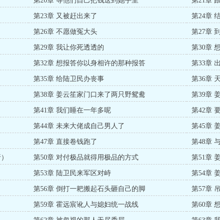
第20章 等他们自己把钱送到她手里
第21章
第23章 又被赶出来了
第24章
第26章 不愿做冤大头
第27章
第29章 我让你死透透的
第30章
第32章 想报答你以身相许的那种报答
第33章 
第35章 给陆卫民办丧事
第36章
第38章 姜云笙家门口来了两只野鸳鸯
第39章
第41章 我们睡在一年多呢
第42章
第44章 未来大佬成自己男人了
第45章
第47章 直接卷钱跑了
第48章
折）
第50章 对付极品就得用极品的方式
第51章
第53章 陆卫民来军区对峙
第54章
第56章 倒打一耙搬起石头砸自己的脚
第57章
第59章 霍远宸讹人与媳妇统一战线
第60章