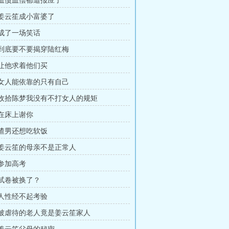
章 血债血偿都遭报应了
章 姜云笙成小富婆了
 成了一场笑话
章 到底要不要揭穿陆红梅
章 让他求着他们买
章 女人能依靠的只有自己
章 收拾陈梦我没有不打女人的规矩
 在床上谢你
章 渣男还想吃软饭
章 姜云笙的母亲不是正常人
 参加高考
 试卷被换了？
章 人性经不起考验
章 被虐待的老人竟是姜云笙家人