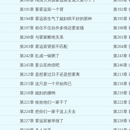
第188章 纯情大男孩霍远宸变成大黄小子了
第189章
第191章 要霍远宸一个肾
第192
第194章 霍远宸生气了媳妇哄不好的那种
第195
第197章 前任不仅自作多情还爱发骚
第198
第200章 与霍家断绝关系
第201章
第203章 霍远宸肾脏不匹配
第204
第242章 乱成一锅粥了
第243
第245章 姜云笙肉偿吧
第246章
第212章 是想要过日子还是想要离
第213
第215章 这只是一个开始而已
第216
第218章 媳妇的腰哟
第219
第221章 收拾他们一家子了
第222
第224章 把你们一家子送上天去
第225
第227章 霍远宸被举报了
第228