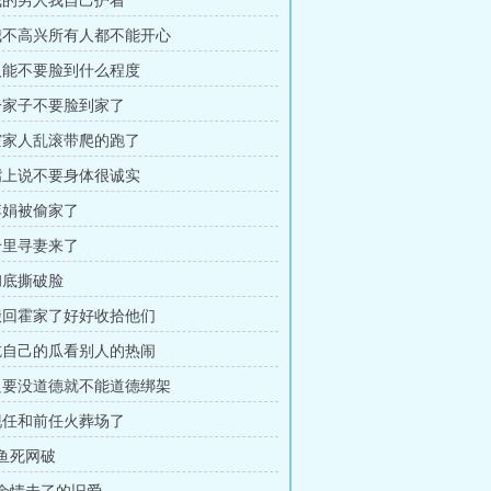
 我的男人我自己护着
 我不高兴所有人都不能开心
 人能不要脸到什么程度
 一家子不要脸到家了
 霍家人乱滚带爬的跑了
 嘴上说不要身体很诚实
 李娟被偷家了
 千里寻妻来了
 彻底撕破脸
 搬回霍家了好好收拾他们
 吃自己的瓜看别人的热闹
 只要没道德就不能道德绑架
 现任和前任火葬场了
 鱼死网破