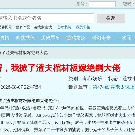
账号：
密码
温馨提示：更多作品，请搜索查找
临时书架
我的书架
言情
仙侠武侠
历史军事
游戏竞技
科幻未来
二次元
我掀了渣夫棺材板嫁绝嗣大佬
房，我掀了渣夫棺材板嫁绝嗣大佬
尧
类别：都市娱乐
状态：连载
6-08-07 22:47:54
最新章节：
第474章 霍老太讹
掀了渣夫棺材板嫁绝嗣大佬简介：
年代+打脸+双洁+虐渣+甜宠】&lt;br/&gt;前世，姜云笙新婚夜见着丈
责两人没边界感。&lt;br/&gt;谁知小姑子愤怒离家，她的新婚丈夫出去
t;br/&gt;她成了陆家的罪人！&lt;br/&gt;后来，小姑子把刚出生的孩
t;br/&gt;她因愧疚，照顾了二十年瘫痪的婆婆，把小姑子的儿子养大，还