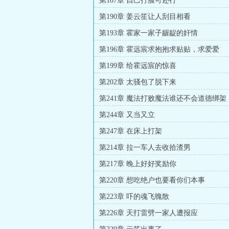
第187章 自己打脸可还行
第190章 姜云笙让人刮目相看
第193章 霍家一家子龌龊的奸情
第196章 霍远宸求抱抱求贴贴，求爱爱
第199章 给霍远宸的惊喜
第202章 太骚包了脱下来
第241章 魔法打败魔法谁还不会道德绑架
第244章 又当又立
第247章 在床上打架
第214章 拉一车人去收拾渣男
第217章 晚上好好奖励你
第220章 想吃绝户也要看你们本事
第223章 吓的魂飞魄散
第226章 天打雷劈一家人遭报应