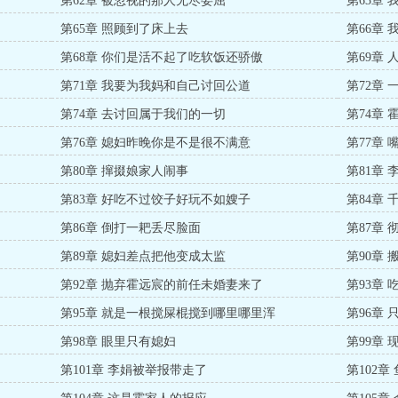
第62章 被忽视的那人无尽委屈
第63章
第65章 照顾到了床上去
第66章
第68章 你们是活不起了吃软饭还骄傲
第69章
第71章 我要为我妈和自己讨回公道
第72章
第74章 去讨回属于我们的一切
第74章
第76章 媳妇昨晚你是不是很不满意
第77章
第80章 撺掇娘家人闹事
第81章
第83章 好吃不过饺子好玩不如嫂子
第84章
第86章 倒打一耙丢尽脸面
第87章
第89章 媳妇差点把他变成太监
第90章
第92章 抛弃霍远宸的前任未婚妻来了
第93章
第95章 就是一根搅屎棍搅到哪里哪里浑
第96章
第98章 眼里只有媳妇
第99章
第101章 李娟被举报带走了
第102章