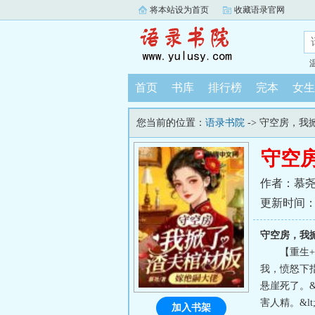
将本站设为首页
收藏语录官网
首页
书库
排行榜
完本
女生
您当前的位置：
语录书院
-> 守空房，
守空
作者：慕
更新时间：202
守空房，我
【重生+
我，愤怒下指
悬崖死了。&l
害人精。&l
加入书架