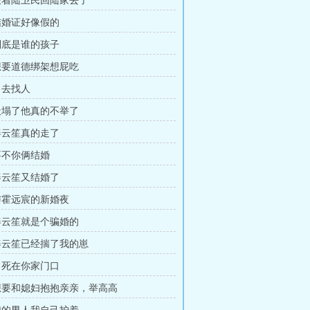
 跟着陆卫民回陆家去了
 结婚证好像假的
 到底是谁的孩子
 想要道德绑架想屁吃
出去找人
 天塌了他真的不举了
 姜云笙真的走了
 要不你俩结婚
 姜云笙又结婚了
 与霍远宸的新婚夜
 姜云笙就是个骗婚的
 姜云笙已经揣了我的崽
 吊死在你家门口
 想要和媳妇抱抱亲亲，举高高