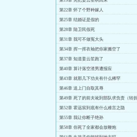
第19章 先把姜云笙哄回来
第22章 怀了个野种嫁人
第25章 结婚证是假的
第28章 陆卫民假死
第31章 我可不做冤大头
第34章 挥一挥衣袖把你家搬空了
第37章 知道姜云笙跑了
第40章 算计落空渣男遭报应
第43章 就那几下功夫有什么稀罕
第46章 送上门自取其辱
第49章 死了的前夫讹到部队求负责（转
第52章 霍远宸到底有什么难言之隐
第55章 我让你断子绝孙
第58章 你死了全家都会放鞭炮