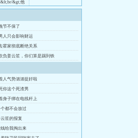
br/&gt;他
血缘。
姑子孕吐，让全村
 晚节不保了
章 男人只会影响财运
章 去霍家彻底断绝关系
章 欺负姜云笙，你们算是踢到铁
带着人气势汹汹捉奸啦
打死你这个死渣男
光着身子绑在电线杆上
 一个都不会放过
 姜云笙的报复
 把钱给我掏出来