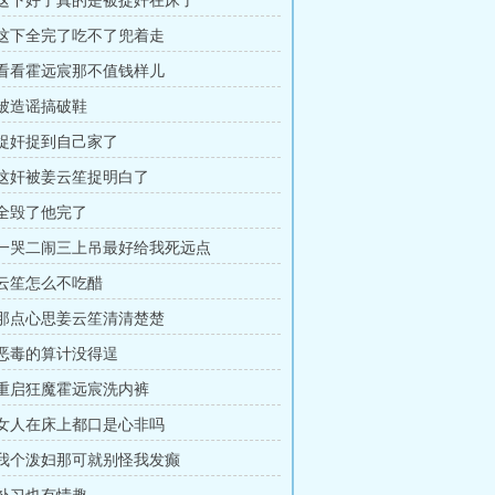
章 这下好了真的是被捉奸在床了
章 这下全完了吃不了兜着走
章 看看霍远宸那不值钱样儿
 被造谣搞破鞋
章 捉奸捉到自己家了
章 这奸被姜云笙捉明白了
 全毁了他完了
章 一哭二闹三上吊最好给我死远点
章 云笙怎么不吃醋
章 那点心思姜云笙清清楚楚
章 恶毒的算计没得逞
章 重启狂魔霍远宸洗内裤
章 女人在床上都口是心非吗
章 我个泼妇那可就别怪我发癫