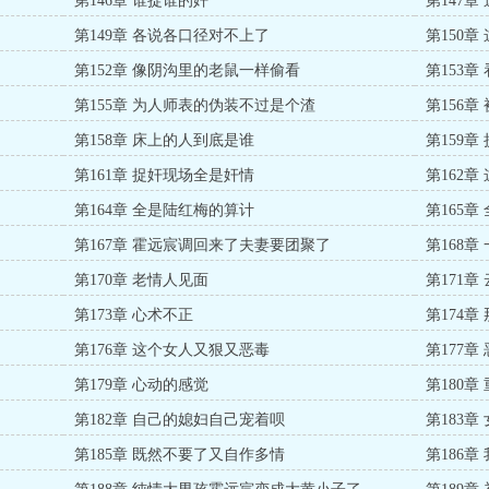
第146章 谁捉谁的奸
第147
第149章 各说各口径对不上了
第150
第152章 像阴沟里的老鼠一样偷看
第153
第155章 为人师表的伪装不过是个渣
第156章
第158章 床上的人到底是谁
第159
第161章 捉奸现场全是奸情
第162
第164章 全是陆红梅的算计
第165章
第167章 霍远宸调回来了夫妻要团聚了
第168
第170章 老情人见面
第171
第173章 心术不正
第174
第176章 这个女人又狠又恶毒
第177
第179章 心动的感觉
第180
第182章 自己的媳妇自己宠着呗
第183
第185章 既然不要了又自作多情
第186