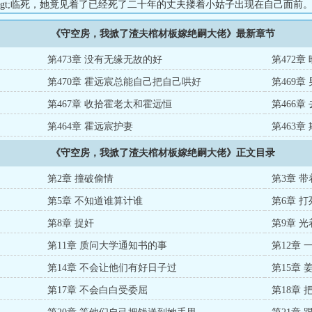
r/&gt;临死，她竟见着了已经死了二十年的丈夫搂着小姑子出现在自己面前。&lt;
，你就是个蠢货！&lt;br/&gt;姜云笙到死才知，原来小姑子和丈夫没有
《守空房，我掀了渣夫棺材板嫁绝嗣大佬》最新章节
&gt;原来丈夫娶她就是为了找冤大头。&lt;br/&gt;重生后，她在新婚夜让小
廉耻的破鞋。&lt;br/&gt;丈夫要去假死，她要让他真死！...
第473章 没有无缘无故的好
第472章
第470章 霍远宸总能自己把自己哄好
第469
第467章 收拾霍老太和霍远恒
第466
第464章 霍远宸护妻
第463
《守空房，我掀了渣夫棺材板嫁绝嗣大佬》正文目录
第2章 撞破偷情
第3章 
第5章 不知道谁算计谁
第6章 
第8章 捉奸
第9章 
第11章 质问大学通知书的事
第12章
第14章 不会让他们有好日子过
第15章
第17章 不会白白受委屈
第18章